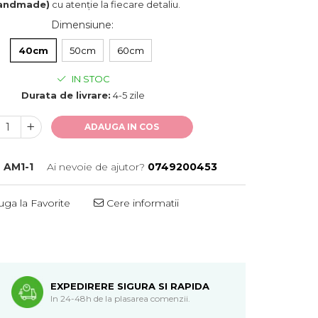
andmade)
cu atenție la fiecare detaliu.
Dimensiune
:
40cm
50cm
60cm
IN STOC
Durata de livrare:
4-5 zile
ADAUGA IN COS
:
AM1-1
Ai nevoie de ajutor?
0749200453
ga la Favorite
Cere informatii
EXPEDIRERE SIGURA SI RAPIDA
In 24-48h de la plasarea comenzii.