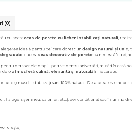
ri
(0)
 tău cu acest
ceas de perete cu licheni stabilizați naturali
, realiz
 alegerea ideală pentru cei care doresc un
design natural și unic
, 
odegradabili
, acest
ceas decorativ de perete
nu necesită întreține
pentru persoanele dragi – potrivit pentru aniversări, mutări în casă no
ri de o
atmosferă calmă, elegantă și naturală
în fiecare zi.
Lichenii și mușchii stabilizați sunt 100% naturali. De aceea, este neces
, halogen, șemineu, calorifer, etc.), aer condiționat sau în lumina dire
vor crește).