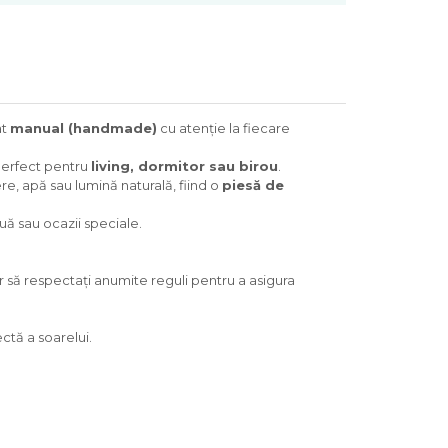
at
manual (handmade)
cu atenție la fiecare
perfect pentru
living, dormitor sau birou
.
re, apă sau lumină naturală, fiind o
piesă de
uă sau ocazii speciale.
ar să respectați anumite reguli pentru a asigura
ctă a soarelui.