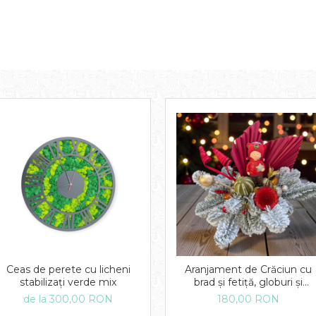
Ceas de perete cu licheni
Aranjament de Crăciun cu
stabilizați verde mix
brad și fetiță, globuri și
figurine festive, decor
de la 300,00 RON
180,00 RON
handmade, tematică de