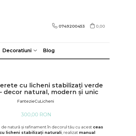
0749200453
0,00
Decoratiuni
Blog
rete cu licheni stabilizați verde
– decor natural, modern și unic
FantezieCuLicheni
300,00 RON
de natură și rafinament în decorul tău cu acest
ceas
u licheni stabilizați naturali
, realizat
manual