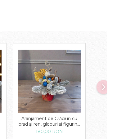
Aranjament de Crăciun cu
Aranjament de Cr
brad și ren, globuri și figurine
brad și figurină, g
festive, decor handmade,
figurine festive
180,00 RON
180,00 R
tematică de sărbători
handmade, tema