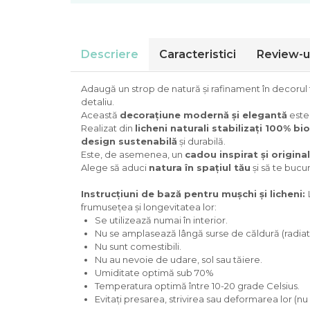
Descriere
Caracteristici
Review-u
Adaugă un strop de natură și rafinament în decorul
detaliu.
Această
decorațiune modernă și elegantă
este
Realizat din
licheni naturali stabilizați 100% bi
design sustenabilă
și durabilă.
Este, de asemenea, un
cadou inspirat și original
Alege să aduci
natura în spațiul tău
și să te bucu
Instrucțiuni de bază pentru mușchi și licheni:
frumusețea și longevitatea lor:
Se utilizează numai în interior.
Nu se amplasează lângă surse de căldură (radiator
Nu sunt comestibili.
Nu au nevoie de udare, sol sau tăiere.
Umiditate optimă sub 70%
Temperatura optimă între 10-20 grade Celsius.
Evitați presarea, strivirea sau deformarea lor (nu 