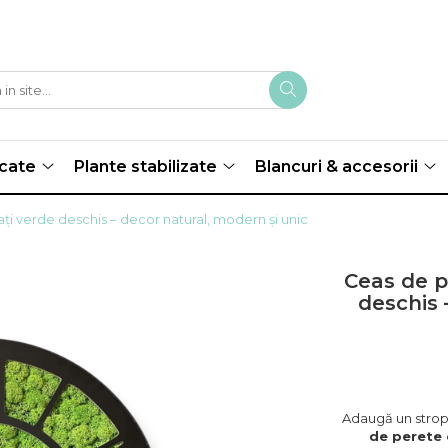
scate
Plante stabilizate
Blancuri & accesorii
ați verde deschis – decor natural, modern și unic
Ceas de pe
deschis 
Adaugă un strop 
de perete c