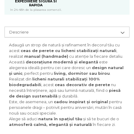
EXPEDIRERE SIGURA SI
RAPIDA
In 24-48h de la plasarea comenzii.
Descriere
Adaugă un strop de natură și rafinament în decorul tău cu
acest
ceas de perete cu licheni stabilizați naturali
,
realizat
manual (handmade)
cu atenție la fiecare detaliu.
Această
decorațiune modernă și elegantă
este
alegerea ideală pentru cei care doresc un
design natural
și unic
, perfect pentru
living, dormitor sau birou
.
Realizat din
licheni naturali stabilizați 100%
biodegradabili
, acest
ceas decorativ de perete
nu
necesită întreținere, apă sau lumină naturală, fiind o
piesă
de design sustenabilă
și durabilă.
Este, de asemenea, un
cadou inspirat și original
pentru
persoanele dragi – potrivit pentru aniversări, mutări în casă
nouă sau ocazii speciale.
Alege să aduci
natura în spațiul tău
și să te bucuri de o
atmosferă calmă, elegantă și naturală
în fiecare zi.