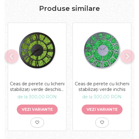
Produse similare
Ceas de perete cu licheni
Ceas de perete cu licheni
stabilizați verde deschis –
stabilizați verde inchis
decor natural, modern și
de la 300,00 RON
de la 300,00 RON
unic
VEZI VARIANTE
VEZI VARIANTE