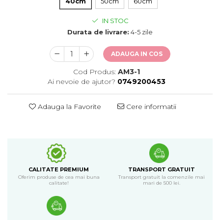
40cm
50cm
60cm
IN STOC
Durata de livrare:
4-5 zile
ADAUGA IN COS
Cod Produs:
AM3-1
Ai nevoie de ajutor?
0749200453
Adauga la Favorite
Cere informatii
CALITATE PREMIUM
TRANSPORT GRATUIT
Oferim produse de cea mai buna
Transport gratuit la comenzile mai
calitate!
mari de 500 lei.