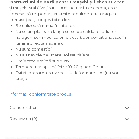
Instrucțiuni de bază pentru mușchi și licheni:
Lichenii
și mușchii stabilizați sunt 100% naturali. De aceea, este
necesar să respectați anumite reguli pentru a asigura
frumusețea și longevitatea lor:
Se utilizează numai în interior.
Nu se amplasează lângă surse de căldură (radiator,
halogen, șemineu, calorifer, etc.), aer condiționat sau în
lumina directă a soarelui.
Nu sunt comestibili.
Nu au nevoie de udare, sol sau tăiere.
Umiditate optimă sub 70%
Temperatura optimă între 10-20 grade Celsius.
Evitați presarea, strivirea sau deformarea lor (nu vor
crește).
Informatii conformitate produs
Caracteristici
Review-uri
(0)