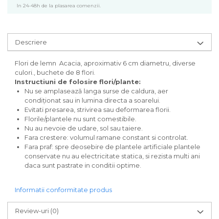
In 24-48h de la plasarea comenzii.
Descriere
Flori de lemn Acacia, aproximativ 6 cm diametru, diverse
culori., buchete de 8 flori.
Instructiuni de folosire flori/plante:
Nu se amplasează langa surse de caldura, aer
condiționat sau in lumina directa a soarelui.
Evitati presarea, strivirea sau deformarea florii.
Florile/plantele nu sunt comestibile.
Nu au nevoie de udare, sol sau taiere.
Fara crestere: volumul ramane constant si controlat.
Fara praf: spre deosebire de plantele artificiale plantele
conservate nu au electricitate statica, si rezista multi ani
daca sunt pastrate in conditii optime.
Informatii conformitate produs
Review-uri
(0)