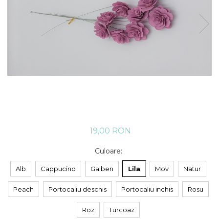
19,00 RON
Culoare
:
Alb
Cappucino
Galben
Lila
Mov
Natur
Peach
Portocaliu deschis
Portocaliu inchis
Rosu
Roz
Turcoaz