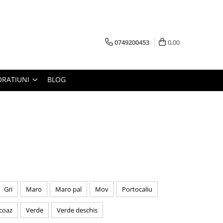
0749200453
0,00
RATIUNI
BLOG
Gri
Maro
Maro pal
Mov
Portocaliu
coaz
Verde
Verde deschis