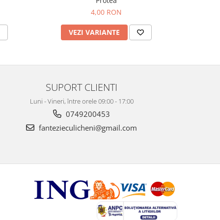
Protea
4,00 RON
V
VEZI VARIANTE
SUPORT CLIENTI
Luni - Vineri, între orele 09:00 - 17:00
0749200453
fantezieculicheni@gmail.com