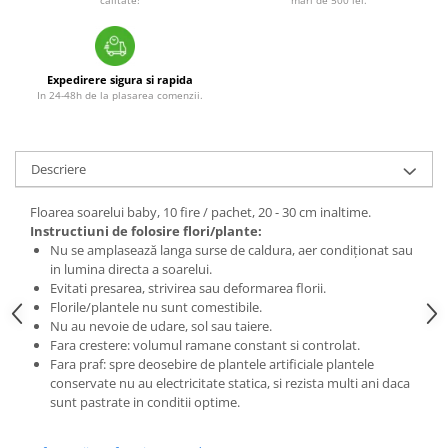
Expedirere sigura si rapida
In 24-48h de la plasarea comenzii.
Descriere
Floarea soarelui baby, 10 fire / pachet, 20 - 30 cm inaltime.
Instructiuni de folosire flori/plante:
Nu se amplasează langa surse de caldura, aer condiționat sau
in lumina directa a soarelui.
Evitati presarea, strivirea sau deformarea florii.
Florile/plantele nu sunt comestibile.
Nu au nevoie de udare, sol sau taiere.
Fara crestere: volumul ramane constant si controlat.
Fara praf: spre deosebire de plantele artificiale plantele
conservate nu au electricitate statica, si rezista multi ani daca
sunt pastrate in conditii optime.