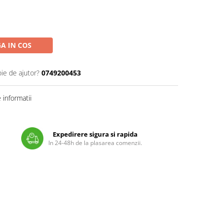
A IN COS
oie de ajutor?
0749200453
informatii
Expedirere sigura si rapida
In 24-48h de la plasarea comenzii.