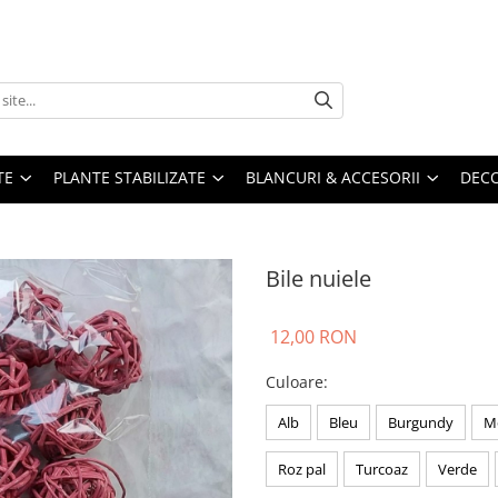
TE
PLANTE STABILIZATE
BLANCURI & ACCESORII
DECO
Bile nuiele
12,00 RON
Culoare
:
Alb
Bleu
Burgundy
M
Roz pal
Turcoaz
Verde