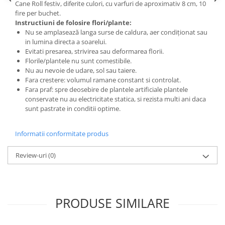
Cane Roll festiv, diferite culori, cu varfuri de aproximativ 8 cm, 10
fire per buchet.
Instructiuni de folosire flori/plante:
Nu se amplasează langa surse de caldura, aer condiționat sau
in lumina directa a soarelui.
Evitati presarea, strivirea sau deformarea florii.
Florile/plantele nu sunt comestibile.
Nu au nevoie de udare, sol sau taiere.
Fara crestere: volumul ramane constant si controlat.
Fara praf: spre deosebire de plantele artificiale plantele
conservate nu au electricitate statica, si rezista multi ani daca
sunt pastrate in conditii optime.
Informatii conformitate produs
Review-uri
(0)
PRODUSE SIMILARE