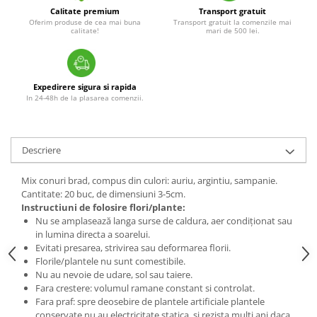
Calitate premium
Transport gratuit
Oferim produse de cea mai buna
Transport gratuit la comenzile mai
calitate!
mari de 500 lei.
Expedirere sigura si rapida
In 24-48h de la plasarea comenzii.
Descriere
Mix conuri brad, compus din culori: auriu, argintiu, sampanie.
Cantitate: 20 buc, de dimensiuni 3-5cm.
Instructiuni de folosire flori/plante:
Nu se amplasează langa surse de caldura, aer condiționat sau
in lumina directa a soarelui.
Evitati presarea, strivirea sau deformarea florii.
Florile/plantele nu sunt comestibile.
Nu au nevoie de udare, sol sau taiere.
Fara crestere: volumul ramane constant si controlat.
Fara praf: spre deosebire de plantele artificiale plantele
conservate nu au electricitate statica, si rezista multi ani daca