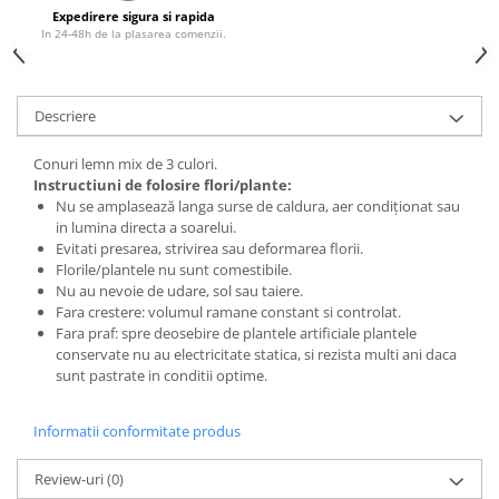
Expedirere sigura si rapida
In 24-48h de la plasarea comenzii.
Descriere
Conuri lemn mix de 3 culori.
Instructiuni de folosire flori/plante:
Nu se amplasează langa surse de caldura, aer condiționat sau
in lumina directa a soarelui.
Evitati presarea, strivirea sau deformarea florii.
Florile/plantele nu sunt comestibile.
Nu au nevoie de udare, sol sau taiere.
Fara crestere: volumul ramane constant si controlat.
Fara praf: spre deosebire de plantele artificiale plantele
conservate nu au electricitate statica, si rezista multi ani daca
sunt pastrate in conditii optime.
Informatii conformitate produs
Review-uri
(0)