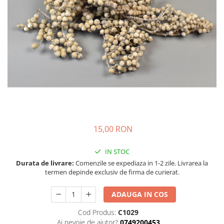
15,00 RON
IN STOC
Durata de livrare:
Comenzile se expediaza in 1-2 zile. Livrarea la
termen depinde exclusiv de firma de curierat.
ADAUGA IN COS
Cod Produs:
C1029
Ai nevoie de ajutor?
0749200453