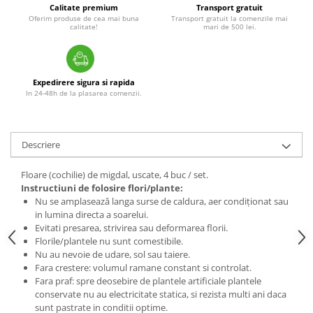
Calitate premium
Transport gratuit
Oferim produse de cea mai buna
Transport gratuit la comenzile mai
calitate!
mari de 500 lei.
Expedirere sigura si rapida
In 24-48h de la plasarea comenzii.
Descriere
Floare (cochilie) de migdal, uscate, 4 buc / set.
Instructiuni de folosire flori/plante:
Nu se amplasează langa surse de caldura, aer condiționat sau
in lumina directa a soarelui.
Evitati presarea, strivirea sau deformarea florii.
Florile/plantele nu sunt comestibile.
Nu au nevoie de udare, sol sau taiere.
Fara crestere: volumul ramane constant si controlat.
Fara praf: spre deosebire de plantele artificiale plantele
conservate nu au electricitate statica, si rezista multi ani daca
sunt pastrate in conditii optime.