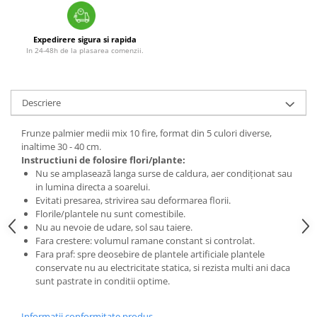
Expedirere sigura si rapida
In 24-48h de la plasarea comenzii.
Descriere
Frunze palmier medii mix 10 fire, format din 5 culori diverse,
inaltime 30 - 40 cm.
Instructiuni de folosire flori/plante:
Nu se amplasează langa surse de caldura, aer condiționat sau
in lumina directa a soarelui.
Evitati presarea, strivirea sau deformarea florii.
Florile/plantele nu sunt comestibile.
Nu au nevoie de udare, sol sau taiere.
Fara crestere: volumul ramane constant si controlat.
Fara praf: spre deosebire de plantele artificiale plantele
conservate nu au electricitate statica, si rezista multi ani daca
sunt pastrate in conditii optime.
Informatii conformitate produs