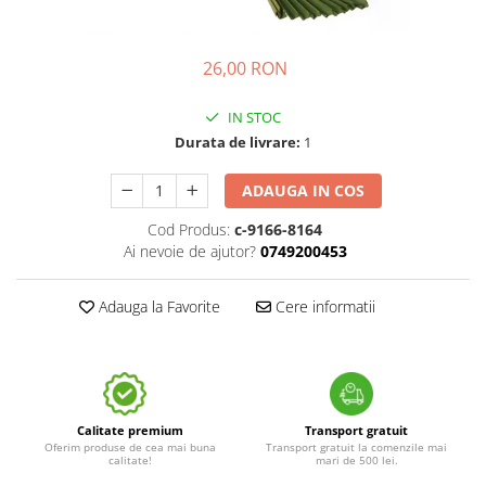
26,00 RON
IN STOC
Durata de livrare:
1
ADAUGA IN COS
Cod Produs:
c-9166-8164
Ai nevoie de ajutor?
0749200453
Adauga la Favorite
Cere informatii
Calitate premium
Transport gratuit
Oferim produse de cea mai buna
Transport gratuit la comenzile mai
calitate!
mari de 500 lei.