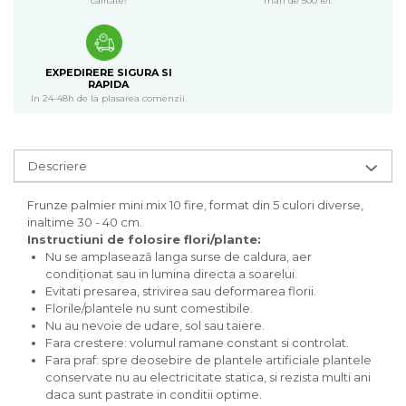
calitate!
mari de 500 lei.
EXPEDIRERE SIGURA SI
RAPIDA
In 24-48h de la plasarea comenzii.
Descriere
Frunze palmier mini mix 10 fire, format din 5 culori diverse,
inaltime 30 - 40 cm.
Instructiuni de folosire flori/plante:
Nu se amplasează langa surse de caldura, aer
condiționat sau in lumina directa a soarelui.
Evitati presarea, strivirea sau deformarea florii.
Florile/plantele nu sunt comestibile.
Nu au nevoie de udare, sol sau taiere.
Fara crestere: volumul ramane constant si controlat.
Fara praf: spre deosebire de plantele artificiale plantele
conservate nu au electricitate statica, si rezista multi ani
daca sunt pastrate in conditii optime.