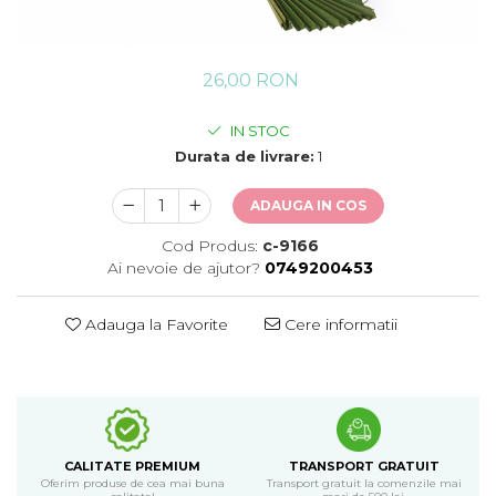
26,00 RON
IN STOC
Durata de livrare:
1
ADAUGA IN COS
Cod Produs:
c-9166
Ai nevoie de ajutor?
0749200453
Adauga la Favorite
Cere informatii
CALITATE PREMIUM
TRANSPORT GRATUIT
Oferim produse de cea mai buna
Transport gratuit la comenzile mai