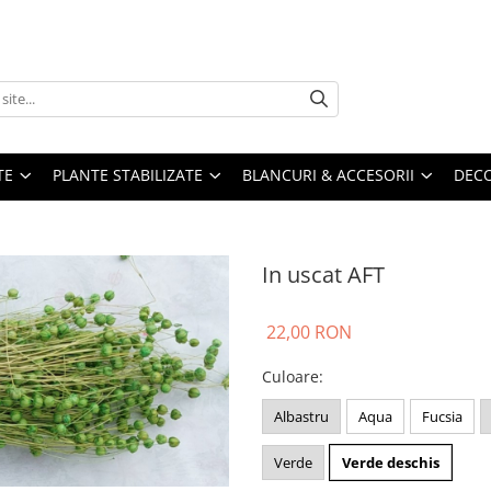
TE
PLANTE STABILIZATE
BLANCURI & ACCESORII
DECO
In uscat AFT
22,00 RON
Culoare
:
Albastru
Aqua
Fucsia
Verde
Verde deschis