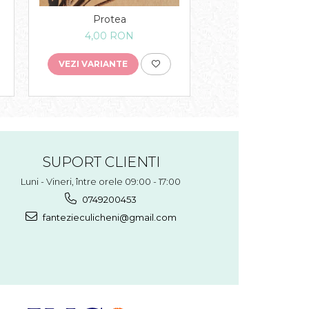
Lagurus (50 g
Protea
25,00 RO
4,00 RON
VEZI VARIANTE
VEZI VARIANTE
SUPORT CLIENTI
Luni - Vineri, între orele 09:00 - 17:00
0749200453
fantezieculicheni@gmail.com