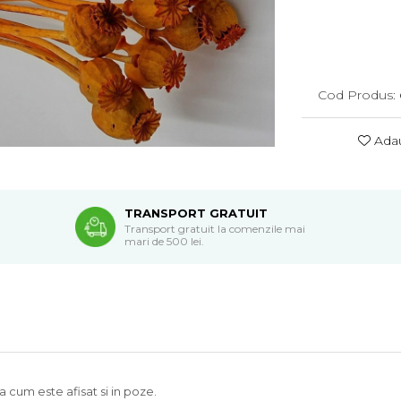
Cod Produs:
Adau
TRANSPORT GRATUIT
Transport gratuit la comenzile mai
mari de 500 lei.
a cum este afisat si in poze.