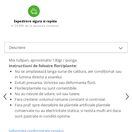
Expedirere sigura si rapida
In 24-48h de la plasarea comenzii.
Descriere
Mix tulipan, aproximativ 130gr / punga.
Instructiuni de folosire flori/plante:
Nu se amplasează langa surse de caldura, aer condiționat sau
in lumina directa a soarelui.
Evitati presarea, strivirea sau deformarea florii.
Florile/plantele nu sunt comestibile.
Nu au nevoie de udare, sol sau taiere.
Fara crestere: volumul ramane constant si controlat.
Fara praf: spre deosebire de plantele artificiale plantele
conservate nu au electricitate statica, si rezista multi ani daca
sunt pastrate in conditii optime.
Informatii conformitate produs